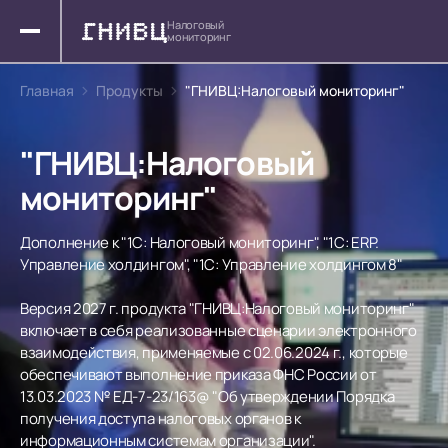
Налоговый
мониторинг
Главная
Продукты
"ГНИВЦ:Налоговый мониторинг"
"ГНИВЦ:Налоговый
мониторинг"
Дополнение к "1С: Налоговый мониторинг", "1С: ERP.
Управление холдингом", "1С: Управление холдингом 8"
Версия 2027 г. продукта "ГНИВЦ:Налоговый мониторинг"
включает в себя реализованные сценарии электронного
взаимодействия, применяемые с 02.06.2024 г., которые
обеспечивают выполнение приказа ФНС России от
13.03.2023 № ЕД-7-23/163@ "Об утверждении Порядка
получения доступа налоговых органов к
информационным системам организации".