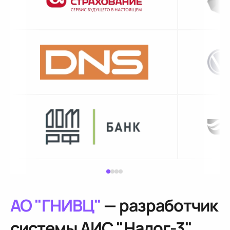
АО "ГНИВЦ"
— разработчик
системы АИС "Налог-3"