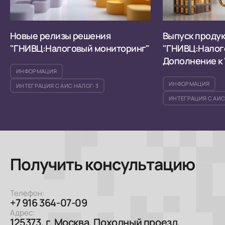
Новые релизы решения
Выпуск продук
"ГНИВЦ:Налоговый мониторинг"
"ГНИВЦ:Налог
Дополнение к
ИНФОРМАЦИЯ
мониторинг", "
Управление хо
ИНФОРМАЦИЯ
ИНТЕГРАЦИЯ С АИС НАЛОГ-3
"1С:Управлени
ИНТЕГРАЦИЯ С АИС
(версия 2027 г
Получить консультацию
Телефон:
+7 916 364-07-09
Адрес:
125373, г. Москва, Походный проезд,